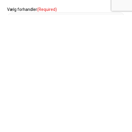
Vælg forhandler
(Required)
Fulde navn
(Required)
Fornavn
Efternavn
Email
(Required)
Telefonnummer